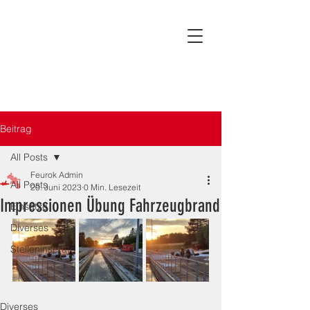
Beitrag
All Posts
Feurok Admin
All Posts
20. Juni 2023
0 Min. Lesezeit
Impressionen Übung Fahrzeugbrand
Einsätze
Diverses
Stelleninserate
Diverses