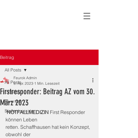
Beitrag
All Posts
Feurok Admin
All Posts
5. Apr. 2023
1 Min. Lesezeit
Firstresponder: Beitrag AZ vom 30.
Einsätze
März 2023
Diverses
Stelleninserate
"
NOTFALLMEDIZIN
 First Responder 
können Leben
retten. Schaffhausen hat kein Konzept, 
obwohl der